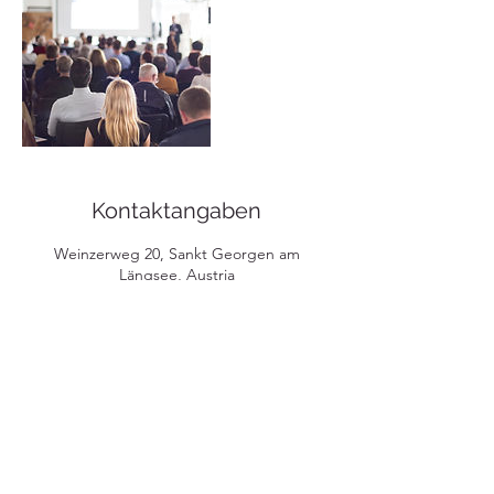
Kontaktangaben
Weinzerweg 20, Sankt Georgen am
Längsee, Austria
06644362628
herbert.schoeffmann@speed.at
hhs consult e.u.