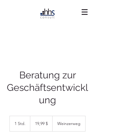
Beratung zur
Geschäftsentwickl
ung
19,99
US-
1 Std.
1
19,99 $
Weinzerweg
Dollar
S